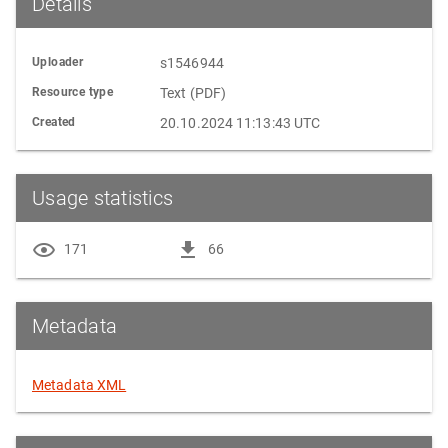
Details
Uploader
s1546944
Resource type
Text (PDF)
Created
20.10.2024 11:13:43 UTC
Usage statistics
171
66
Metadata
Metadata XML