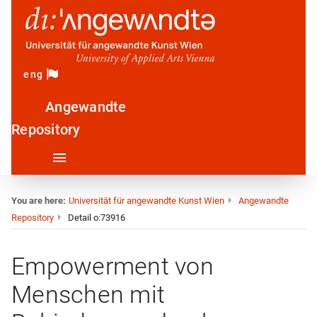
eng
Angewandte
Repository
You are here:
Universität für angewandte Kunst Wien
Angewandte
Repository
Detail o:73916
Empowerment von
Menschen mit